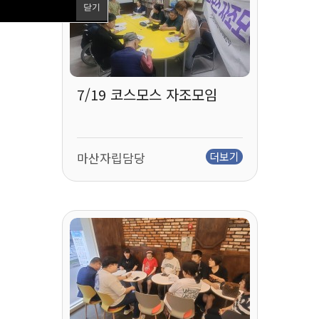
닫기
7/19 코스모스 자조모임
마산자립담당
더보기