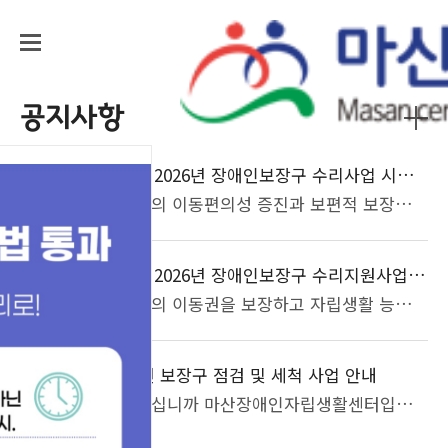
홈으로
관리자
사이트맵
공지사항
2026년 장애인보장구 수리사업 시행업체 선정 결과
공지
20
장애인의 이동편의성 증진과 보편적 보장구 사용환경 조성을 위한'2026년 장애인보장구 수리사업' 시행업체 선정 결과를 아래와 같이 알려드립니다. 2026. 5. 20. ○ 시행업체 선정 결과 (3개소 선정) 업체명대표자주소지 우신 메디아이함 0 주창원시 의창구 예손의료기김 0 숙창원시 마산합포구 한신의료보조기박 0 식창원시 마산합포구 ○ 사전설명회: 개별공지○ 문의: 자립지원팀 055-232-2999
2026.05
2026년 장애인보장구 수리지원사업 시행업체 모집 공고
공지
12
장애인의 이동권을 보장하고 자립생활 능력을 향상시키며 지역사회 참여를 확대하기 위한 '2026년 장애인보장구 수리지원사업'에 함께 할 시행업체를 모집합니다.첨부파일 '2026년 장애인보장구수리 지원사업 시행업체 모집 공고문' 참조바랍니다. ■ 시행업체 접수방법□ 모집업체: 2~3곳 업체□ 접수기간: 5월 12일 ~ 5월 15일□ 자격기준: 사업자 등록이 되어있으며 동시에 의료기기 수리업 신고증이 있는 업체□ 신청방법: 방문접수 또는 우편접수 (평일 09:30-18:30, 점심시간 12:00-13:00 제외)※주 소: 창원시 마산회원구 내서읍 광려로 41, 306호※신청서류1. 신청서 1부.2. 서약서 1부.3. 통장사본 1부.4. 보장구 업체 사업자 등록증 1부.5. 의료기기 수리업 신고증 1부.6. 단가표 및 수리목록표 1부.- 부품단가표: 한글기재 제출(영문기재 부품단가표 제한)- 최신년도 기준 수동휠체어/전동휠체어/전동스쿠터 부품단가표 제출- 타이어, 튜브, 충전기 부품단가표 제출- 단, 수동휠체어의 경우 일반형/활동형/수입형이 반영된 부품단가표 제출- 전동휠체어/전동스쿠터의 경우 2개 이상 단가표 제출※ 제출서류 미첨부 시 심사에서 제외될 수 있음.※ 영문기재는 반드시 한글로 변경하여 제출 요망.※ 제출된 서류는 반환되지 않음
2026.05
2026년 보장구 점검 및 세척 사업 안내
16
안녕하십니까 마산장애인자립생활센터입니다.보장구 점검 및 세척 사업 관련하여 안내드립니다.▶일시 : 2026년 05월 06일 (수) 10:00 ~ 16:00▶장소 : 내서 삼계근린공원 1층 광장 (창원시 마산회원구 광려로 8)▶접수기간 : 2026년 04월 16일 ~ 2026년 04월 30일 오후 3시까지입니다.★20명 이내 선착순으로 접수됩니다.★문의사항 마산장애인자립생활센터 자립지원팀 ☎055-232-2999
2026.04