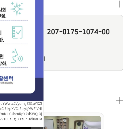
후원신청
207-0175-1074-00
경남은행
[예금주]
마산장애인
자립생활센터
포토갤러리
ZXJuYWwtc2VydmljZS1uYXZl
cCI6IkpXVCJ9.eyJjYWZlVHl
YnMiLCJhcnRpY2xlSWQiOj
wV1uua0gEXTzCrIUdiuaHM