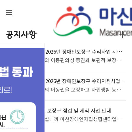
홈으로
관리자
사이트맵
공지사항
2026년 장애인보장구 수리사업 시행업체 선정 결과
공지
20
장애인의 이동편의성 증진과 보편적 보장구 사용환경 조성을 위한'2026년 장애인보장구 수리사업' 시행업체 선정 결과를 아래와 같이 알려드립니다. 2026. 5. 20. ○ 시행업체 선정 결과 (3개소 선정) 업체명대표자주소지 우신 메디아이함 0 주창원시 의창구 예손의료기김 0 숙창원시 마산합포구 한신의료보조기박 0 식창원시 마산합포구 ○ 사전설명회: 개별공지○ 문의: 자립지원팀 055-232-2999
2026.05
2026년 장애인보장구 수리지원사업 시행업체 모집 공고
공지
12
장애인의 이동권을 보장하고 자립생활 능력을 향상시키며 지역사회 참여를 확대하기 위한 '2026년 장애인보장구 수리지원사업'에 함께 할 시행업체를 모집합니다.첨부파일 '2026년 장애인보장구수리 지원사업 시행업체 모집 공고문' 참조바랍니다. ■ 시행업체 접수방법□ 모집업체: 2~3곳 업체□ 접수기간: 5월 12일 ~ 5월 15일□ 자격기준: 사업자 등록이 되어있으며 동시에 의료기기 수리업 신고증이 있는 업체□ 신청방법: 방문접수 또는 우편접수 (평일 09:30-18:30, 점심시간 12:00-13:00 제외)※주 소: 창원시 마산회원구 내서읍 광려로 41, 306호※신청서류1. 신청서 1부.2. 서약서 1부.3. 통장사본 1부.4. 보장구 업체 사업자 등록증 1부.5. 의료기기 수리업 신고증 1부.6. 단가표 및 수리목록표 1부.- 부품단가표: 한글기재 제출(영문기재 부품단가표 제한)- 최신년도 기준 수동휠체어/전동휠체어/전동스쿠터 부품단가표 제출- 타이어, 튜브, 충전기 부품단가표 제출- 단, 수동휠체어의 경우 일반형/활동형/수입형이 반영된 부품단가표 제출- 전동휠체어/전동스쿠터의 경우 2개 이상 단가표 제출※ 제출서류 미첨부 시 심사에서 제외될 수 있음.※ 영문기재는 반드시 한글로 변경하여 제출 요망.※ 제출된 서류는 반환되지 않음
2026.05
2026년 보장구 점검 및 세척 사업 안내
16
안녕하십니까 마산장애인자립생활센터입니다.보장구 점검 및 세척 사업 관련하여 안내드립니다.▶일시 : 2026년 05월 06일 (수) 10:00 ~ 16:00▶장소 : 내서 삼계근린공원 1층 광장 (창원시 마산회원구 광려로 8)▶접수기간 : 2026년 04월 16일 ~ 2026년 04월 30일 오후 3시까지입니다.★20명 이내 선착순으로 접수됩니다.★문의사항 마산장애인자립생활센터 자립지원팀 ☎055-232-2999
2026.04