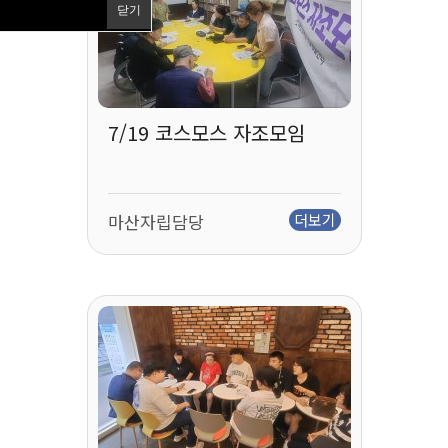
닫기
7/19 코스모스 자조모임
마산자립담당
더보기