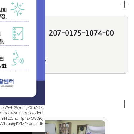
후원신청
207-0175-1074-00
경남은행
[예금주]
마산장애인
자립생활센터
포토갤러리
ZXJuYWwtc2VydmljZS1uYXZl
cCI6IkpXVCJ9.eyJjYWZlVHl
YnMiLCJhcnRpY2xlSWQiOj
wV1uua0gEXTzCrIUdiuaHM